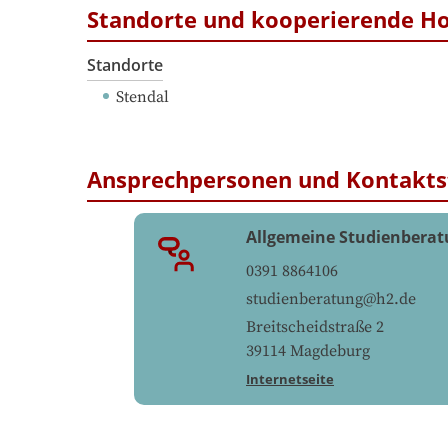
Standorte und kooperierende H
Standorte
Stendal
Ansprechpersonen und Kontakts
Allgemeine Studienbera
0391 8864106
studienberatung@h2.de
Breitscheidstraße 2
39114
Magdeburg
Internetseite