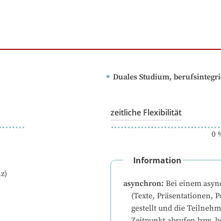
Duales Studium, berufsintegr
zeitliche Flexibilität
0
Information
z)
asynchron
:
Bei einem asyn
(Texte, Präsentationen, P
gestellt und die Teilneh
Zeitpunkt abrufen bzw. b