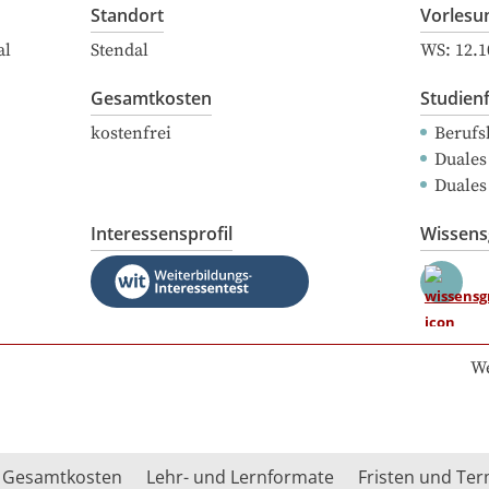
Standort
Vorlesu
al
Stendal
WS:
12.1
Gesamtkosten
Studien
kostenfrei
Berufs
Duales
Duales
Interessensprofil
Wissen
We
Gesamtkosten
Lehr- und Lernformate
Fristen und Te