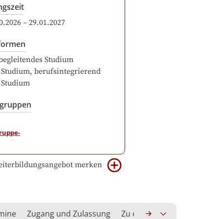
ngszeit
0.2026
–
29.01.2027
formen
begleitendes Studium
 Studium, berufsintegrierend
 Studium
sgruppen
iterbildungsangebot merken
rmine
Zugang und Zulassung
Zu erwerbende Kompeten