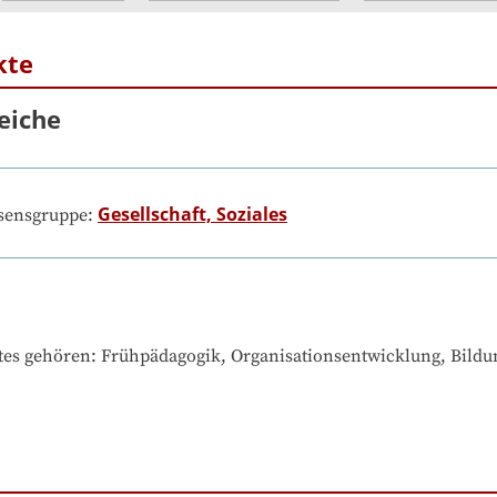
kte
eiche
Gesellschaft, Soziales
ssensgruppe:
tes gehören
: 
Frühpädagogik, Organisationsentwicklung, Bildun