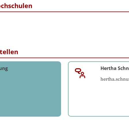
ochschulen
tellen
tung
Hertha Schn
hertha.schnu