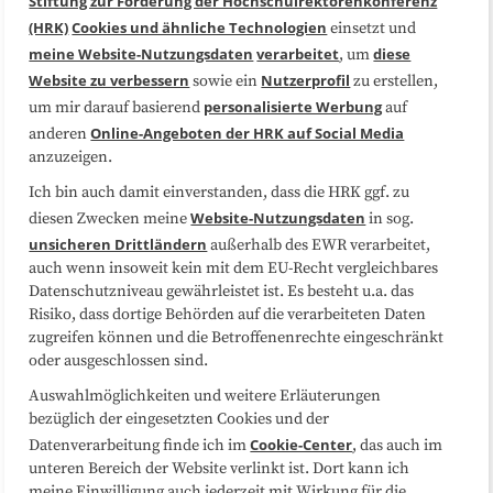
Stiftung zur Förderung der Hochschulrektorenkonferenz
(HRK)
Cookies und ähnliche Technologien
einsetzt und
Medienarbeit
Kooperationen
meine Website-Nutzungsdaten
verarbeitet
diese
, um
Website zu verbessern
Nutzerprofil
sowie ein
zu erstellen,
Datenschutzerklärung
Impressum
personalisierte Werbung
um mir darauf basierend
auf
Online-Angeboten der HRK auf Social Media
anderen
anzuzeigen.
Sitemap
Cookie-Center
Ich bin auch damit einverstanden, dass die HRK ggf. zu
Website-Nutzungsdaten
diesen Zwecken meine
in sog.
Folgen Sie uns
unsicheren Drittländern
außerhalb des EWR verarbeitet,
auch wenn insoweit kein mit dem EU-Recht vergleichbares
Datenschutzniveau gewährleistet ist. Es besteht u.a. das
Risiko, dass dortige Behörden auf die verarbeiteten Daten
zugreifen können und die Betroffenenrechte eingeschränkt
oder ausgeschlossen sind.
Auswahlmöglichkeiten und weitere Erläuterungen
bezüglich der eingesetzten Cookies und der
Cookie-Center
Datenverarbeitung finde ich im
, das auch im
unteren Bereich der Website verlinkt ist. Dort kann ich
meine Einwilligung auch jederzeit mit Wirkung für die