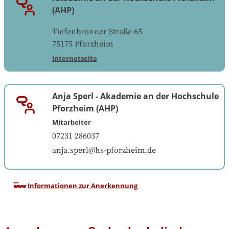
(AHP)
Tiefenbronner Straße 65
75175
Pforzheim
Internetseite
Anja Sperl
-
Akademie an der Hochschule
Pforzheim (AHP)
Mitarbeiter
07231 286037
anja.sperl@hs-pforzheim.de
Informationen zur Anerkennung