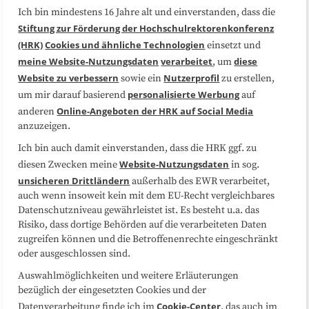
Ich bin mindestens 16 Jahre alt und einverstanden, dass die
Über uns
FAQ
Stiftung zur Förderung der Hochschulrektorenkonferenz
(HRK)
Cookies und ähnliche Technologien
einsetzt und
Medienarbeit
Kooperationen
meine Website-Nutzungsdaten
verarbeitet
diese
, um
Website zu verbessern
Nutzerprofil
sowie ein
zu erstellen,
Datenschutzerklärung
Impressum
personalisierte Werbung
um mir darauf basierend
auf
Online-Angeboten der HRK auf Social Media
anderen
anzuzeigen.
Sitemap
Cookie-Center
Ich bin auch damit einverstanden, dass die HRK ggf. zu
Website-Nutzungsdaten
diesen Zwecken meine
in sog.
Folgen Sie uns
unsicheren Drittländern
außerhalb des EWR verarbeitet,
auch wenn insoweit kein mit dem EU-Recht vergleichbares
Datenschutzniveau gewährleistet ist. Es besteht u.a. das
Risiko, dass dortige Behörden auf die verarbeiteten Daten
zugreifen können und die Betroffenenrechte eingeschränkt
oder ausgeschlossen sind.
Auswahlmöglichkeiten und weitere Erläuterungen
bezüglich der eingesetzten Cookies und der
Cookie-Center
Datenverarbeitung finde ich im
, das auch im