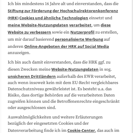
Ich bin mindestens 16 Jahre alt und einverstanden, dass die
Über uns
FAQ
Stiftung zur Förderung der Hochschulrektorenkonferenz
(HRK)
Cookies und ähnliche Technologien
einsetzt und
Medienarbeit
Kooperationen
meine Website-Nutzungsdaten
verarbeitet
diese
, um
Website zu verbessern
Nutzerprofil
sowie ein
zu erstellen,
Datenschutzerklärung
Impressum
personalisierte Werbung
um mir darauf basierend
auf
Online-Angeboten der HRK auf Social Media
anderen
anzuzeigen.
Sitemap
Cookie-Center
Ich bin auch damit einverstanden, dass die HRK ggf. zu
Website-Nutzungsdaten
diesen Zwecken meine
in sog.
Folgen Sie uns
unsicheren Drittländern
außerhalb des EWR verarbeitet,
auch wenn insoweit kein mit dem EU-Recht vergleichbares
Datenschutzniveau gewährleistet ist. Es besteht u.a. das
Risiko, dass dortige Behörden auf die verarbeiteten Daten
zugreifen können und die Betroffenenrechte eingeschränkt
oder ausgeschlossen sind.
Auswahlmöglichkeiten und weitere Erläuterungen
bezüglich der eingesetzten Cookies und der
Cookie-Center
Datenverarbeitung finde ich im
, das auch im