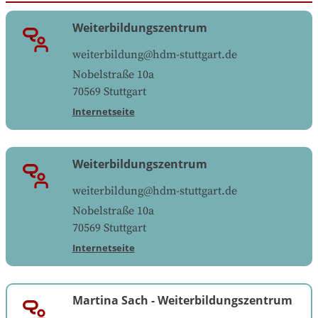
Weiterbildungszentrum
weiterbildung@hdm-stuttgart.de
Nobelstraße 10a
70569
Stuttgart
Internetseite
Weiterbildungszentrum
weiterbildung@hdm-stuttgart.de
Nobelstraße 10a
70569
Stuttgart
Internetseite
Martina Sach
-
Weiterbildungszentrum