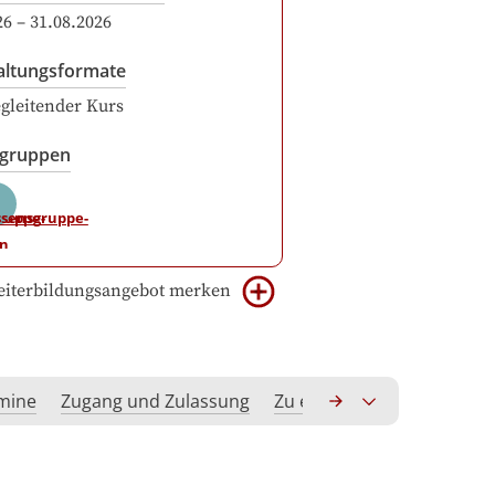
26
–
31.08.2026
altungsformate
gleitender Kurs
sgruppen
iterbildungsangebot merken
rmine
Zugang und Zulassung
Zu erwerbende Kompeten