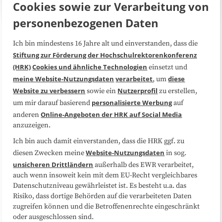
Cookies sowie zur Verarbeitung von
personenbezogenen Daten
Über uns
FAQ
Ich bin mindestens 16 Jahre alt und einverstanden, dass die
Stiftung zur Förderung der Hochschulrektorenkonferenz
(HRK)
Cookies und ähnliche Technologien
einsetzt und
Medienarbeit
Kooperationen
meine Website-Nutzungsdaten
verarbeitet
diese
, um
Website zu verbessern
Nutzerprofil
sowie ein
zu erstellen,
Datenschutzerklärung
Impressum
personalisierte Werbung
um mir darauf basierend
auf
Online-Angeboten der HRK auf Social Media
anderen
Sitemap
Cookie-Center
anzuzeigen.
Ich bin auch damit einverstanden, dass die HRK ggf. zu
Folgen Sie uns
Website-Nutzungsdaten
diesen Zwecken meine
in sog.
unsicheren Drittländern
außerhalb des EWR verarbeitet,
auch wenn insoweit kein mit dem EU-Recht vergleichbares
Datenschutzniveau gewährleistet ist. Es besteht u.a. das
Risiko, dass dortige Behörden auf die verarbeiteten Daten
zugreifen können und die Betroffenenrechte eingeschränkt
oder ausgeschlossen sind.