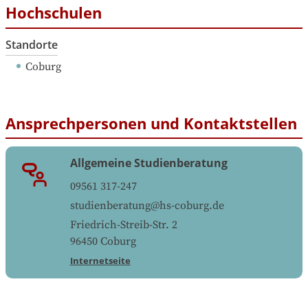
Hochschulen
Standorte
Coburg
Ansprechpersonen und Kontaktstellen
Allgemeine Studienberatung
09561 317-247
studienberatung@hs-coburg.de
Friedrich-Streib-Str. 2
96450
Coburg
Internetseite