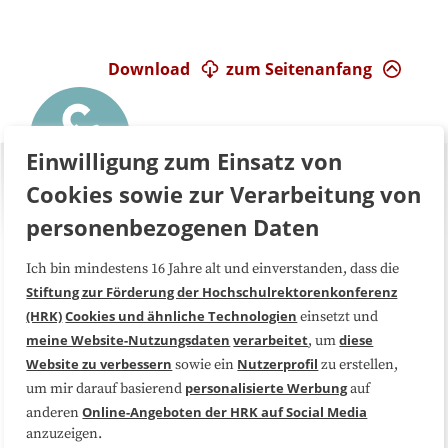
Download
zum Seitenanfang
Einwilligung zum Einsatz von
Cookies sowie zur Verarbeitung von
personenbezogenen Daten
Ich bin mindestens 16 Jahre alt und einverstanden, dass die
Über uns
FAQ
Stiftung zur Förderung der Hochschulrektorenkonferenz
(HRK)
Cookies und ähnliche Technologien
einsetzt und
Medienarbeit
Kooperationen
meine Website-Nutzungsdaten
verarbeitet
diese
, um
Website zu verbessern
Nutzerprofil
sowie ein
zu erstellen,
Datenschutzerklärung
Impressum
personalisierte Werbung
um mir darauf basierend
auf
Online-Angeboten der HRK auf Social Media
anderen
anzuzeigen.
Sitemap
Cookie-Center