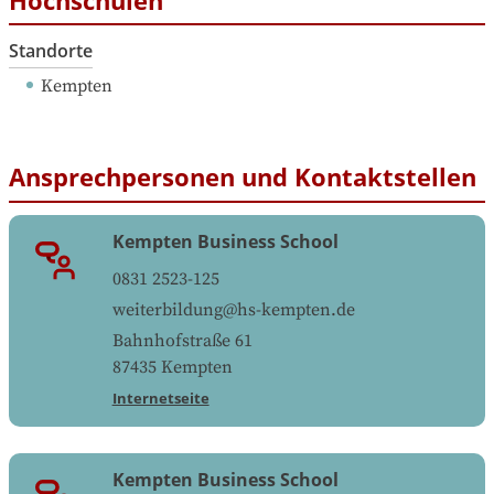
Standorte
Kempten
Ansprechpersonen und Kontaktstellen
Kempten Business School
0831 2523-125
weiterbildung@hs-kempten.de
Bahnhofstraße 61
87435
Kempten
Internetseite
Kempten Business School