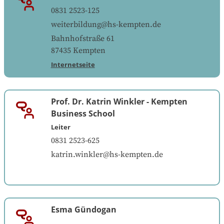
0831 2523-125
weiterbildung@hs-kempten.de
Bahnhofstraße 61
87435
Kempten
Internetseite
Prof. Dr. Katrin Winkler
-
Kempten
Business School
Leiter
0831 2523-625
katrin.winkler@hs-kempten.de
Esma Gündogan