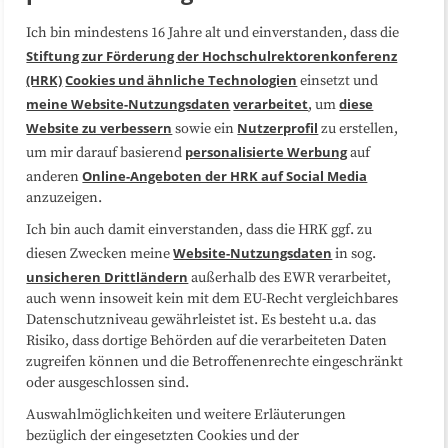
Ich bin mindestens 16 Jahre alt und einverstanden, dass die
Über uns
FAQ
Stiftung zur Förderung der Hochschulrektorenkonferenz
(HRK)
Cookies und ähnliche Technologien
einsetzt und
Medienarbeit
Kooperationen
meine Website-Nutzungsdaten
verarbeitet
diese
, um
Website zu verbessern
Nutzerprofil
sowie ein
zu erstellen,
Datenschutzerklärung
Impressum
personalisierte Werbung
um mir darauf basierend
auf
Online-Angeboten der HRK auf Social Media
anderen
anzuzeigen.
Sitemap
Cookie-Center
Ich bin auch damit einverstanden, dass die HRK ggf. zu
Website-Nutzungsdaten
diesen Zwecken meine
in sog.
Folgen Sie uns
unsicheren Drittländern
außerhalb des EWR verarbeitet,
auch wenn insoweit kein mit dem EU-Recht vergleichbares
Datenschutzniveau gewährleistet ist. Es besteht u.a. das
Risiko, dass dortige Behörden auf die verarbeiteten Daten
zugreifen können und die Betroffenenrechte eingeschränkt
oder ausgeschlossen sind.
Auswahlmöglichkeiten und weitere Erläuterungen
bezüglich der eingesetzten Cookies und der