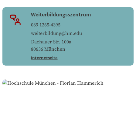
Weiterbildungsszentrum
089 1265-4395
weiterbildung@hm.edu
Dachauer Str. 100a
80636
München
Internetseite