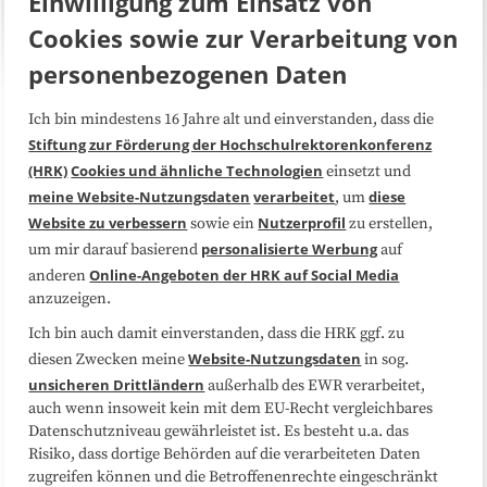
Einwilligung zum Einsatz von
Cookies sowie zur Verarbeitung von
personenbezogenen Daten
Ich bin mindestens 16 Jahre alt und einverstanden, dass die
Über uns
FAQ
Stiftung zur Förderung der Hochschulrektorenkonferenz
(HRK)
Cookies und ähnliche Technologien
einsetzt und
Medienarbeit
Kooperationen
meine Website-Nutzungsdaten
verarbeitet
diese
, um
Website zu verbessern
Nutzerprofil
sowie ein
zu erstellen,
Datenschutzerklärung
Impressum
personalisierte Werbung
um mir darauf basierend
auf
Online-Angeboten der HRK auf Social Media
anderen
anzuzeigen.
Sitemap
Cookie-Center
Ich bin auch damit einverstanden, dass die HRK ggf. zu
Website-Nutzungsdaten
diesen Zwecken meine
in sog.
Folgen Sie uns
unsicheren Drittländern
außerhalb des EWR verarbeitet,
auch wenn insoweit kein mit dem EU-Recht vergleichbares
Datenschutzniveau gewährleistet ist. Es besteht u.a. das
Risiko, dass dortige Behörden auf die verarbeiteten Daten
zugreifen können und die Betroffenenrechte eingeschränkt