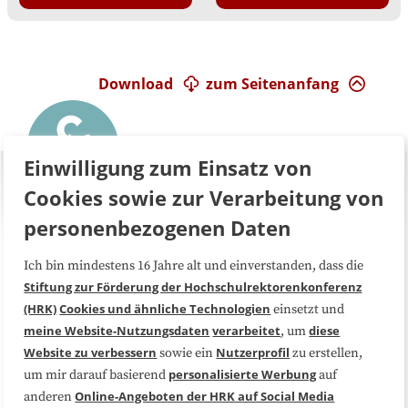
Download
zum Seitenanfang
Einwilligung zum Einsatz von
Cookies sowie zur Verarbeitung von
personenbezogenen Daten
Ich bin mindestens 16 Jahre alt und einverstanden, dass die
Über uns
FAQ
Stiftung zur Förderung der Hochschulrektorenkonferenz
(HRK)
Cookies und ähnliche Technologien
einsetzt und
Medienarbeit
Kooperationen
meine Website-Nutzungsdaten
verarbeitet
diese
, um
Website zu verbessern
Nutzerprofil
sowie ein
zu erstellen,
Datenschutzerklärung
Impressum
personalisierte Werbung
um mir darauf basierend
auf
Online-Angeboten der HRK auf Social Media
anderen