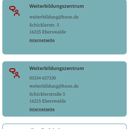
Weiterbildungszentrum
weiterbildung@hnee.de
Schicklerstr. 5
16225
Eberswalde
Internetseite
Weiterbildungszentrum
03334 657330
weiterbildung@hnee.de
Schicklerstraße 5
16225
Eberswalde
Internetseite