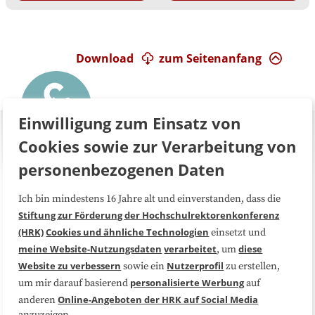
Download
zum Seitenanfang
Einwilligung zum Einsatz von
Cookies sowie zur Verarbeitung von
personenbezogenen Daten
Ich bin mindestens 16 Jahre alt und einverstanden, dass die
Über uns
FAQ
Stiftung zur Förderung der Hochschulrektorenkonferenz
(HRK)
Cookies und ähnliche Technologien
einsetzt und
Medienarbeit
Kooperationen
meine Website-Nutzungsdaten
verarbeitet
diese
, um
Website zu verbessern
Nutzerprofil
sowie ein
zu erstellen,
Datenschutzerklärung
Impressum
personalisierte Werbung
um mir darauf basierend
auf
Online-Angeboten der HRK auf Social Media
anderen