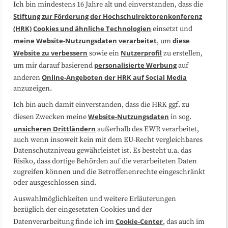
Ich bin mindestens 16 Jahre alt und einverstanden, dass die
Über uns
FAQ
Stiftung zur Förderung der Hochschulrektorenkonferenz
(HRK)
Cookies und ähnliche Technologien
einsetzt und
Medienarbeit
Kooperationen
meine Website-Nutzungsdaten
verarbeitet
diese
, um
Website zu verbessern
Nutzerprofil
sowie ein
zu erstellen,
Datenschutzerklärung
Impressum
personalisierte Werbung
um mir darauf basierend
auf
Online-Angeboten der HRK auf Social Media
anderen
anzuzeigen.
Sitemap
Cookie-Center
Ich bin auch damit einverstanden, dass die HRK ggf. zu
Website-Nutzungsdaten
diesen Zwecken meine
in sog.
Folgen Sie uns
unsicheren Drittländern
außerhalb des EWR verarbeitet,
auch wenn insoweit kein mit dem EU-Recht vergleichbares
Datenschutzniveau gewährleistet ist. Es besteht u.a. das
Risiko, dass dortige Behörden auf die verarbeiteten Daten
zugreifen können und die Betroffenenrechte eingeschränkt
oder ausgeschlossen sind.
Auswahlmöglichkeiten und weitere Erläuterungen
bezüglich der eingesetzten Cookies und der
Cookie-Center
Datenverarbeitung finde ich im
, das auch im