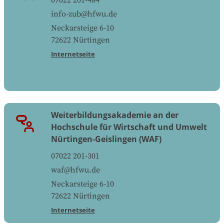
info-zub@hfwu.de
Neckarsteige 6-10
72622
Nürtingen
Internetseite
Weiterbildungsakademie an der
Hochschule für Wirtschaft und Umwelt
Nürtingen-Geislingen (WAF)
07022 201-301
waf@hfwu.de
Neckarsteige 6-10
72622
Nürtingen
Internetseite