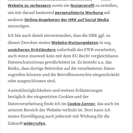
Website zu verbessern
Nutzerprofil
sowie ein
zu erstellen,
Datenschutzerklärung
Impressum
personalisierte Werbung
um mir darauf basierend
auf
Online-Angeboten der HRK auf Social Media
anderen
anzuzeigen.
Sitemap
Cookie-Center
Ich bin auch damit einverstanden, dass die HRK ggf. zu
Website-Nutzungsdaten
diesen Zwecken meine
in sog.
Folgen Sie uns
unsicheren Drittländern
außerhalb des EWR verarbeitet,
auch wenn insoweit kein mit dem EU-Recht vergleichbares
Datenschutzniveau gewährleistet ist. Es besteht u.a. das
Risiko, dass dortige Behörden auf die verarbeiteten Daten
zugreifen können und die Betroffenenrechte eingeschränkt
oder ausgeschlossen sind.
Auswahlmöglichkeiten und weitere Erläuterungen
bezüglich der eingesetzten Cookies und der
Cookie-Center
Datenverarbeitung finde ich im
, das auch im
unteren Bereich der Website verlinkt ist. Dort kann ich
meine Einwilligung auch jederzeit mit Wirkung für die
widerrufen
Zukunft
.