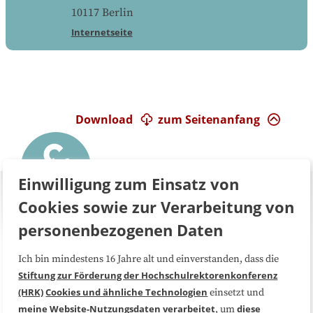
10117
Berlin
Internetseite
Download
zum Seitenanfang
Einwilligung zum Einsatz von
Cookies sowie zur Verarbeitung von
personenbezogenen Daten
Ich bin mindestens 16 Jahre alt und einverstanden, dass die
Über uns
FAQ
Stiftung zur Förderung der Hochschulrektorenkonferenz
(HRK)
Cookies und ähnliche Technologien
einsetzt und
Medienarbeit
Kooperationen
meine Website-Nutzungsdaten
verarbeitet
diese
, um