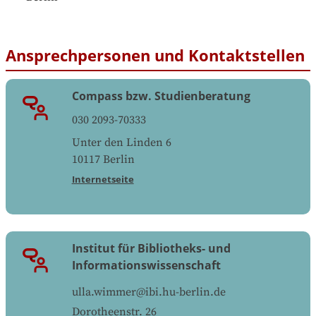
Ansprechpersonen und Kontaktstellen
Compass bzw. Studienberatung
030 2093-70333
Unter den Linden 6
10117
Berlin
Internetseite
Institut für Bibliotheks- und
Informationswissenschaft
ulla.wimmer@ibi.hu-berlin.de
Dorotheenstr. 26