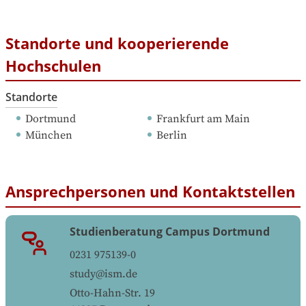
Standorte und kooperierende
Hochschulen
Standorte
Dortmund
Frankfurt am Main
München
Berlin
Ansprechpersonen und Kontaktstellen
Studienberatung Campus Dortmund
0231 975139-0
study@ism.de
Otto-Hahn-Str. 19