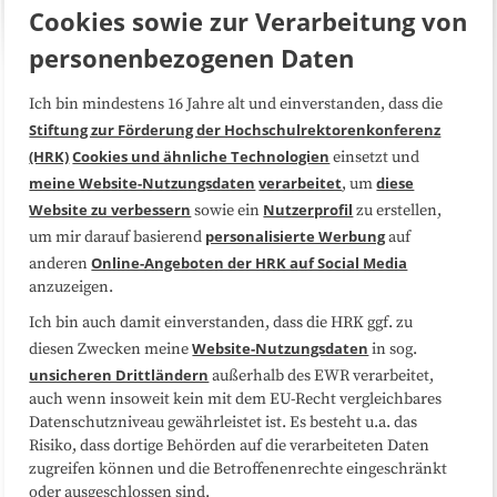
Cookies sowie zur Verarbeitung von
personenbezogenen Daten
Ich bin mindestens 16 Jahre alt und einverstanden, dass die
Über uns
FAQ
Stiftung zur Förderung der Hochschulrektorenkonferenz
(HRK)
Cookies und ähnliche Technologien
einsetzt und
Medienarbeit
Kooperationen
meine Website-Nutzungsdaten
verarbeitet
diese
, um
Website zu verbessern
Nutzerprofil
sowie ein
zu erstellen,
Datenschutzerklärung
Impressum
personalisierte Werbung
um mir darauf basierend
auf
Online-Angeboten der HRK auf Social Media
anderen
anzuzeigen.
Sitemap
Cookie-Center
Ich bin auch damit einverstanden, dass die HRK ggf. zu
Website-Nutzungsdaten
diesen Zwecken meine
in sog.
Folgen Sie uns
unsicheren Drittländern
außerhalb des EWR verarbeitet,
auch wenn insoweit kein mit dem EU-Recht vergleichbares
Datenschutzniveau gewährleistet ist. Es besteht u.a. das
Risiko, dass dortige Behörden auf die verarbeiteten Daten
zugreifen können und die Betroffenenrechte eingeschränkt
oder ausgeschlossen sind.