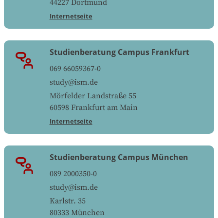
44227
Dortmund
Internetseite
Studienberatung Campus Frankfurt
069 66059367-0
study@ism.de
Mörfelder Landstraße 55
60598
Frankfurt am Main
Internetseite
Studienberatung Campus München
089 2000350-0
study@ism.de
Karlstr. 35
80333
München