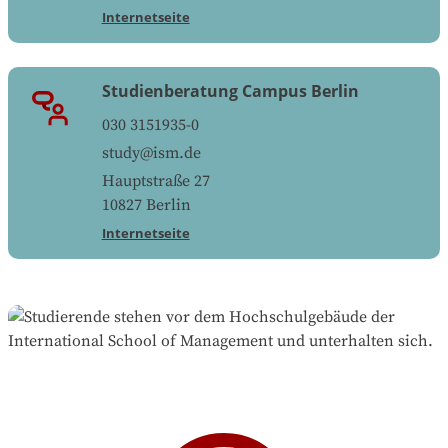
Internetseite
Studienberatung Campus Berlin
030 3151935-0
study@ism.de
Hauptstraße 27
10827
Berlin
Internetseite