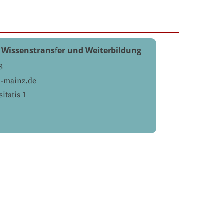
 Wissenstransfer und Weiterbildung
8
-mainz.de
itatis 1