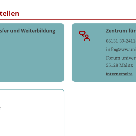
tellen
sfer und Weiterbildung
Zentrum für
06131 39-2411
info@zww.uni
Forum univers
55128
Mainz
Internetseite
e