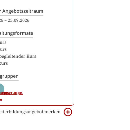
r Angebotszeitraum
26
–
25.09.2026
altungsformate
urs
urs
begleitender Kurs
kurs
sgruppen
iterbildungsangebot merken