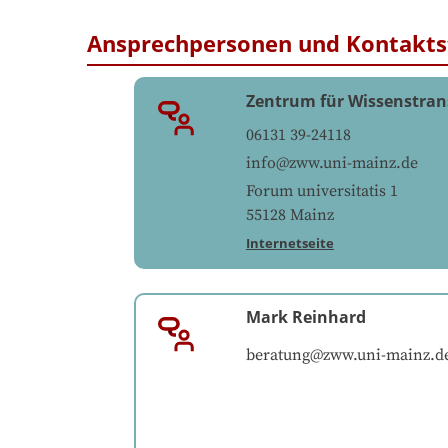
Ansprechpersonen und Kontakts
Zentrum für Wissenstran
06131 39-24118
info@zww.uni-mainz.de
Forum universitatis 1
55128
Mainz
Internetseite
Mark Reinhard
beratung@zww.uni-mainz.d