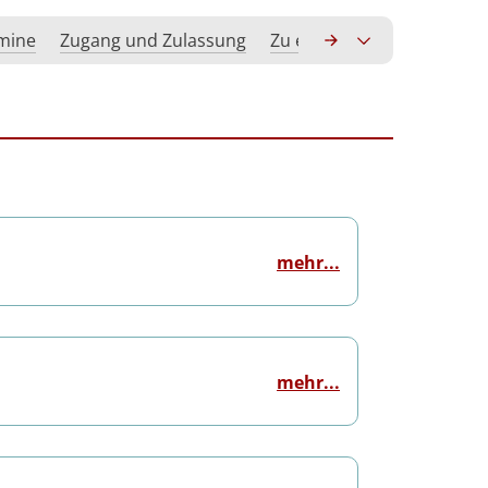
rmine
Zugang und Zulassung
Zu erwerbende Kompeten
mehr...
mehr...