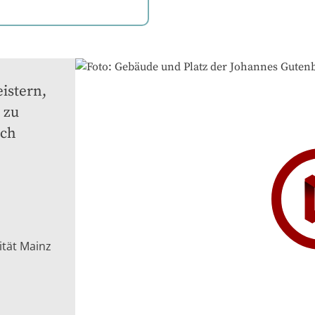
stern, 
zu 
ch 
ität Mainz