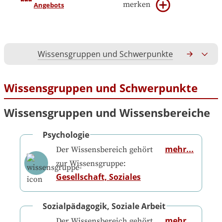
merken
Angebots
Wissensgruppen und Schwerpunkte
Gesamtko
Wissensgruppen und Schwerpunkte
Wissensgruppen und Wissensbereiche
Psychologie
mehr...
Der Wissensbereich gehört
zur Wissensgruppe:
Gesellschaft, Soziales
Sozialpädagogik, Soziale Arbeit
mehr...
Der Wissensbereich gehört