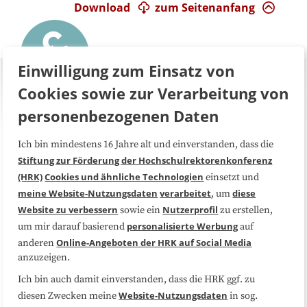
Download
zum Seitenanfang
Einwilligung zum Einsatz von
Cookies sowie zur Verarbeitung von
personenbezogenen Daten
Ich bin mindestens 16 Jahre alt und einverstanden, dass die
Über uns
FAQ
Stiftung zur Förderung der Hochschulrektorenkonferenz
(HRK)
Cookies und ähnliche Technologien
einsetzt und
Medienarbeit
Kooperationen
meine Website-Nutzungsdaten
verarbeitet
diese
, um
Website zu verbessern
Nutzerprofil
sowie ein
zu erstellen,
Datenschutzerklärung
Impressum
personalisierte Werbung
um mir darauf basierend
auf
Online-Angeboten der HRK auf Social Media
anderen
anzuzeigen.
Sitemap
Cookie-Center
Ich bin auch damit einverstanden, dass die HRK ggf. zu
Website-Nutzungsdaten
diesen Zwecken meine
in sog.
Folgen Sie uns