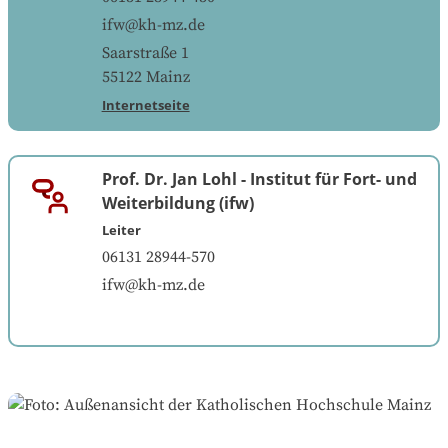
ifw@kh-mz.de
Saarstraße 1
55122
Mainz
Internetseite
Prof. Dr. Jan Lohl
-
Institut für Fort- und
Weiterbildung (ifw)
Leiter
06131 28944-570
ifw@kh-mz.de