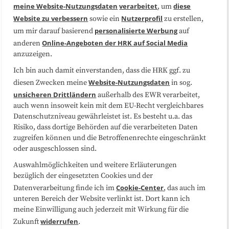
Medienarbeit
Kooperationen
meine Website-Nutzungsdaten
verarbeitet
diese
, um
Website zu verbessern
Nutzerprofil
sowie ein
zu erstellen,
Datenschutzerklärung
Impressum
personalisierte Werbung
um mir darauf basierend
auf
Online-Angeboten der HRK auf Social Media
anderen
anzuzeigen.
Sitemap
Cookie-Center
Ich bin auch damit einverstanden, dass die HRK ggf. zu
Website-Nutzungsdaten
diesen Zwecken meine
in sog.
Folgen Sie uns
unsicheren Drittländern
außerhalb des EWR verarbeitet,
auch wenn insoweit kein mit dem EU-Recht vergleichbares
Datenschutzniveau gewährleistet ist. Es besteht u.a. das
Risiko, dass dortige Behörden auf die verarbeiteten Daten
zugreifen können und die Betroffenenrechte eingeschränkt
oder ausgeschlossen sind.
Auswahlmöglichkeiten und weitere Erläuterungen
bezüglich der eingesetzten Cookies und der
Cookie-Center
Datenverarbeitung finde ich im
, das auch im
unteren Bereich der Website verlinkt ist. Dort kann ich
meine Einwilligung auch jederzeit mit Wirkung für die
widerrufen
Zukunft
.