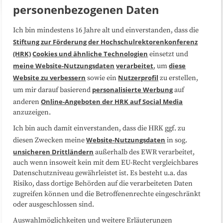
personenbezogenen Daten
Ich bin mindestens 16 Jahre alt und einverstanden, dass die
Über uns
FAQ
Stiftung zur Förderung der Hochschulrektorenkonferenz
(HRK)
Cookies und ähnliche Technologien
einsetzt und
Medienarbeit
Kooperationen
meine Website-Nutzungsdaten
verarbeitet
diese
, um
Website zu verbessern
Nutzerprofil
sowie ein
zu erstellen,
Datenschutzerklärung
Impressum
personalisierte Werbung
um mir darauf basierend
auf
Online-Angeboten der HRK auf Social Media
anderen
anzuzeigen.
Sitemap
Cookie-Center
Ich bin auch damit einverstanden, dass die HRK ggf. zu
Website-Nutzungsdaten
diesen Zwecken meine
in sog.
Folgen Sie uns
unsicheren Drittländern
außerhalb des EWR verarbeitet,
auch wenn insoweit kein mit dem EU-Recht vergleichbares
Datenschutzniveau gewährleistet ist. Es besteht u.a. das
Risiko, dass dortige Behörden auf die verarbeiteten Daten
zugreifen können und die Betroffenenrechte eingeschränkt
oder ausgeschlossen sind.
Auswahlmöglichkeiten und weitere Erläuterungen