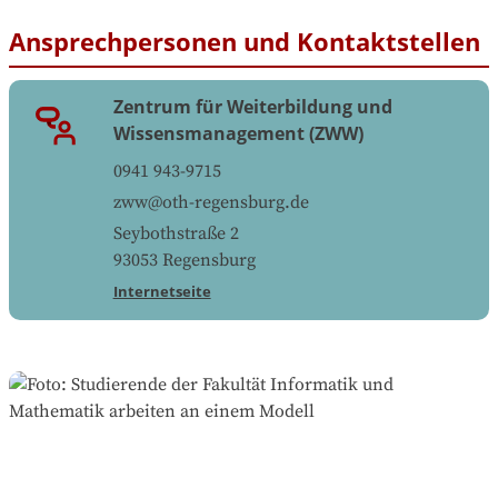
Ansprechpersonen und Kontaktstellen
Zentrum für Weiterbildung und
Wissensmanagement (ZWW)
0941 943-9715
zww@oth-regensburg.de
Seybothstraße 2
93053
Regensburg
Internetseite