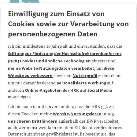
Einwilligung zum Einsatz von
Cookies sowie zur Verarbeitung von
personenbezogenen Daten
Ich bin mindestens 16 Jahre alt und einverstanden, dass die
Über uns
FAQ
Stiftung zur Förderung der Hochschulrektorenkonferenz
(HRK)
Cookies und ähnliche Technologien
einsetzt und
Medienarbeit
Kooperationen
meine Website-Nutzungsdaten
verarbeitet
diese
, um
Website zu verbessern
Nutzerprofil
sowie ein
zu erstellen,
Datenschutzerklärung
Impressum
personalisierte Werbung
um mir darauf basierend
auf
Online-Angeboten der HRK auf Social Media
anderen
anzuzeigen.
Sitemap
Cookie-Center
Ich bin auch damit einverstanden, dass die HRK ggf. zu
Website-Nutzungsdaten
diesen Zwecken meine
in sog.
Folgen Sie uns
unsicheren Drittländern
außerhalb des EWR verarbeitet,
auch wenn insoweit kein mit dem EU-Recht vergleichbares
Datenschutzniveau gewährleistet ist. Es besteht u.a. das