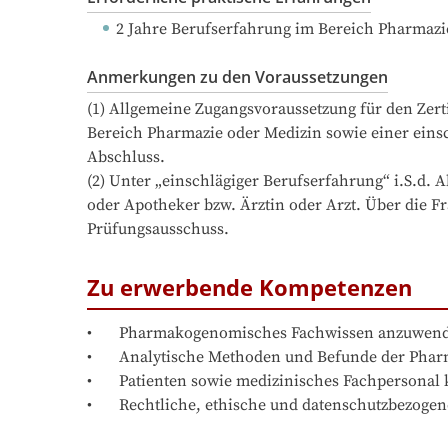
2 Jahre Berufserfahrung
 im Bereich Pharmazi
Anmerkungen zu den Voraussetzungen
(1) Allgemeine Zugangsvoraussetzung für den Zerti
Bereich Pharmazie oder Medizin sowie einer einsc
Abschluss.

(2) Unter „einschlägiger Berufserfahrung“ i.S.d. A
oder Apotheker bzw. Ärztin oder Arzt. Über die Fr
Prüfungsausschuss.
Zu erwerbende Kompetenzen
•	Pharmakogenomisches Fachwissen anzuwenden

•	Analytische Methoden und Befunde der Pharmakogenetik sachgerecht zu interpretieren und daraus fundierte Therapieempfehlungen abzuleiten

•	Patienten sowie medizinisches Fachpersonal kompetent und adressatengerecht zu pharmakogenetischen Ergebnissen zu beraten

•	Rechtliche, ethische und datenschutzbezo