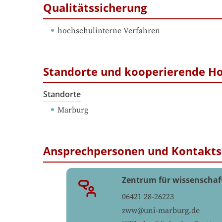
Qualitätssicherung
hochschulinterne Verfahren
Standorte und kooperierende H
Standorte
Marburg
Ansprechpersonen und Kontakts
Zentrum für wissenschaf
06421 28-26223
zww@uni-marburg.de