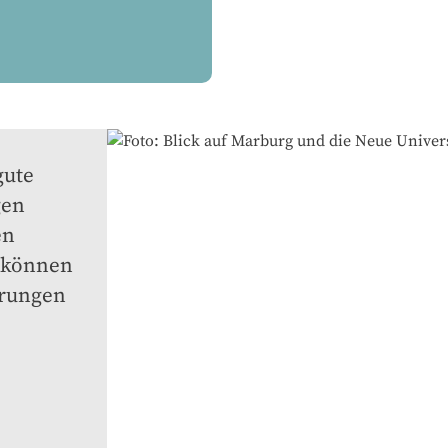
ute 
en 
n 
 können 
rungen 