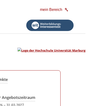
mein Bereich
nkte
r Angebotszeitraum
26
–
31.03.2027