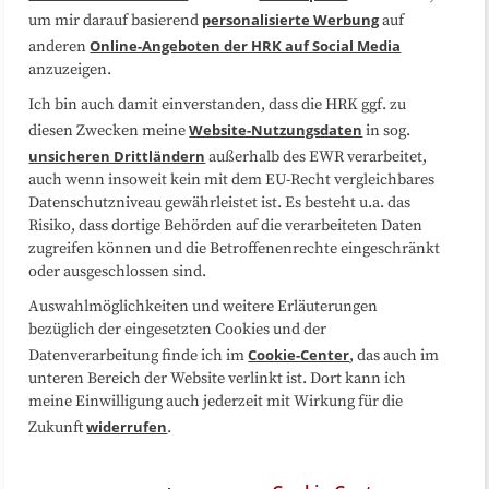
Datenschutzerklärung
Impressum
personalisierte Werbung
um mir darauf basierend
auf
Online-Angeboten der HRK auf Social Media
anderen
anzuzeigen.
Sitemap
Cookie-Center
Ich bin auch damit einverstanden, dass die HRK ggf. zu
Website-Nutzungsdaten
diesen Zwecken meine
in sog.
Folgen Sie uns
unsicheren Drittländern
außerhalb des EWR verarbeitet,
auch wenn insoweit kein mit dem EU-Recht vergleichbares
Datenschutzniveau gewährleistet ist. Es besteht u.a. das
Risiko, dass dortige Behörden auf die verarbeiteten Daten
zugreifen können und die Betroffenenrechte eingeschränkt
oder ausgeschlossen sind.
Auswahlmöglichkeiten und weitere Erläuterungen
bezüglich der eingesetzten Cookies und der
Cookie-Center
Datenverarbeitung finde ich im
, das auch im
unteren Bereich der Website verlinkt ist. Dort kann ich
meine Einwilligung auch jederzeit mit Wirkung für die
widerrufen
Zukunft
.