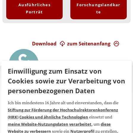
Ausführliches
Forschungslandkar
Porträt
te
Download
zum Seitenanfang
Einwilligung zum Einsatz von
Cookies sowie zur Verarbeitung von
personenbezogenen Daten
Ich bin mindestens 16 Jahre alt und einverstanden, dass die
Über uns
FAQ
Stiftung zur Förderung der Hochschulrektorenkonferenz
(HRK)
Cookies und ähnliche Technologien
einsetzt und
Medienarbeit
Kooperationen
meine Website-Nutzungsdaten
verarbeitet
diese
, um
Website zu verbessern
Nutzerprofil
sowie ein
zu erstellen,