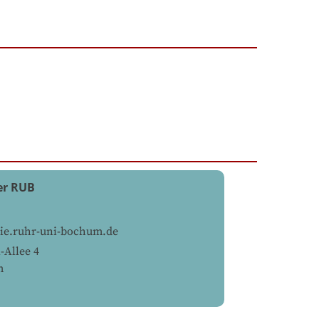
er RUB
e.ruhr-uni-bochum.de
-Allee 4
m