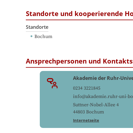
Standorte und kooperierende H
Standorte
Bochum
Ansprechpersonen und Kontakts
Akademie der Ruhr-Univ
0234 3221845
info@akademie.ruhr-uni-b
Suttner-Nobel-Allee 4
44803
Bochum
Internetseite