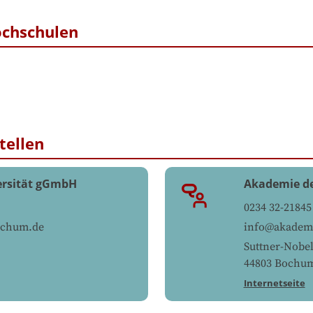
ochschulen
tellen
ersität gGmbH
Akademie d
0234 32-21845
ochum.de
info@akademi
Suttner-Nobel
44803
Bochu
Internetseite