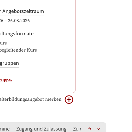
r Angebotszeitraum
26
–
26.08.2026
altungsformate
urs
begleitender Kurs
sgruppen
iterbildungsangebot merken
rmine
Zugang und Zulassung
Zu erwerbende Kompeten