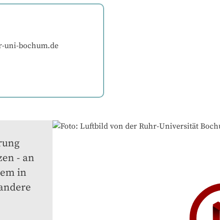
r-uni-bochum.de
ung 
en - an 
em in 
andere 