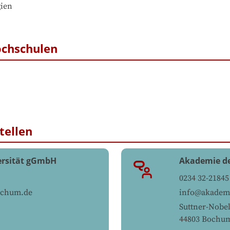
ien

ochschulen
tellen
ersität gGmbH
Akademie d
0234 32-21845
ochum.de
info@akademi
Suttner-Nobel
44803
Bochu