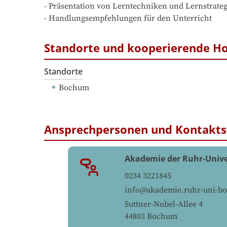
- Präsentation von Lerntechniken und Lernstrateg
- Handlungsempfehlungen für den Unterricht
Standorte und kooperierende H
Standorte
Bochum
Ansprechpersonen und Kontakts
Akademie der Ruhr-Univ
0234 3221845
info@akademie.ruhr-uni-b
Suttner-Nobel-Allee 4
44803
Bochum