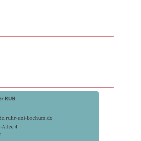
er RUB
e.ruhr-uni-bochum.de
-Allee 4
m