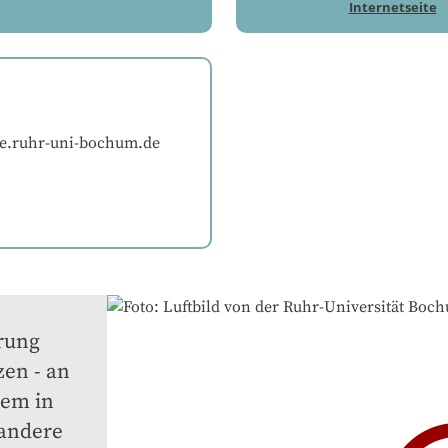
Internetseite
e.ruhr-uni-bochum.de
ung 
en - an 
em in 
andere 