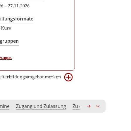
26
–
27.11.2026
altungsformate
r Kurs
sgruppen
iterbildungsangebot merken
rmine
Zugang und Zulassung
Zu erwerbende Kompeten