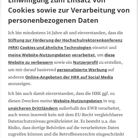
Cookies sowie zur Verarbeitung von
personenbezogenen Daten
Ich bin mindestens 16 Jahre alt und einverstanden, dass die
Über uns
FAQ
Stiftung zur Förderung der Hochschulrektorenkonferenz
(HRK)
Cookies und ähnliche Technologien
einsetzt und
Medienarbeit
Kooperationen
meine Website-Nutzungsdaten
verarbeitet
diese
, um
Website zu verbessern
Nutzerprofil
sowie ein
zu erstellen,
Datenschutzerklärung
Impressum
personalisierte Werbung
um mir darauf basierend
auf
Online-Angeboten der HRK auf Social Media
anderen
anzuzeigen.
Sitemap
Cookie-Center
Ich bin auch damit einverstanden, dass die HRK ggf. zu
Website-Nutzungsdaten
diesen Zwecken meine
in sog.
Folgen Sie uns
unsicheren Drittländern
außerhalb des EWR verarbeitet,
auch wenn insoweit kein mit dem EU-Recht vergleichbares
Datenschutzniveau gewährleistet ist. Es besteht u.a. das
Risiko, dass dortige Behörden auf die verarbeiteten Daten
zugreifen können und die Betroffenenrechte eingeschränkt