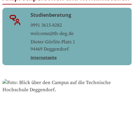
Studienberatung
0991 3615-8282
welcome@th-deg.de
Dieter-Görlitz-Platz 1
94469
Deggendorf
Internetseite