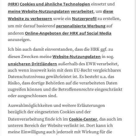
(HRK)
Cookies und ähnliche Technologien
einsetzt und
Medienarbeit
Kooperationen
meine Website-Nutzungsdaten
verarbeitet
diese
, um
Website zu verbessern
Nutzerprofil
sowie ein
zu erstellen,
Datenschutzerklärung
Impressum
personalisierte Werbung
um mir darauf basierend
auf
Online-Angeboten der HRK auf Social Media
anderen
anzuzeigen.
Sitemap
Cookie-Center
Ich bin auch damit einverstanden, dass die HRK ggf. zu
Website-Nutzungsdaten
diesen Zwecken meine
in sog.
Folgen Sie uns
unsicheren Drittländern
außerhalb des EWR verarbeitet,
auch wenn insoweit kein mit dem EU-Recht vergleichbares
Datenschutzniveau gewährleistet ist. Es besteht u.a. das
Risiko, dass dortige Behörden auf die verarbeiteten Daten
zugreifen können und die Betroffenenrechte eingeschränkt
oder ausgeschlossen sind.
Auswahlmöglichkeiten und weitere Erläuterungen
bezüglich der eingesetzten Cookies und der
Cookie-Center
Datenverarbeitung finde ich im
, das auch im
unteren Bereich der Website verlinkt ist. Dort kann ich
meine Einwilligung auch jederzeit mit Wirkung für die