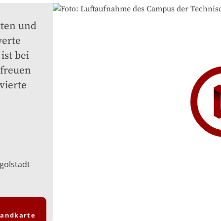
ten und 
erte 
st bei 
freuen 
ierte 
golstadt
landkarte