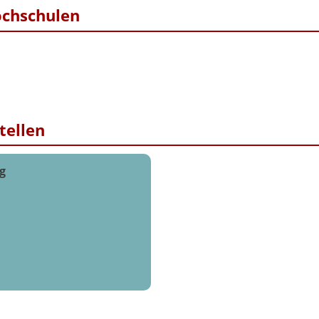
ochschulen
tellen
g