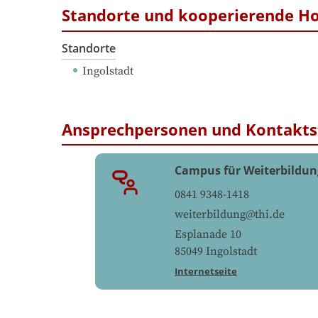
Standorte und kooperierende H
Standorte
Ingolstadt
Ansprechpersonen und Kontakts
Campus für Weiterbildun
0841 9348-1418
weiterbildung@thi.de
Esplanade 10
85049
Ingolstadt
Internetseite