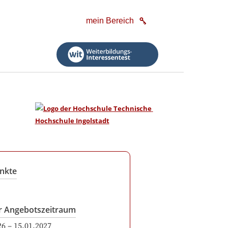
mein Bereich
nkte
r Angebotszeitraum
26
–
15.01.2027