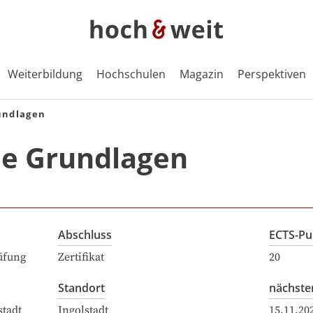
Weiterbildung
Hochschulen
Magazin
Perspektiven
undlagen
e Grundlagen
Abschluss
ECTS-Pu
üfung
Zertifikat
20
Standort
nächste
tadt
Ingolstadt
15.11.20