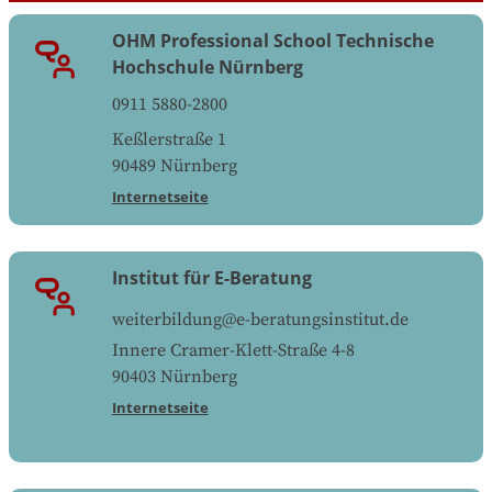
OHM Professional School Technische
Hochschule Nürnberg
0911 5880-2800
Keßlerstraße 1
90489
Nürnberg
Internetseite
Institut für E-Beratung
weiterbildung@e-beratungsinstitut.de
Innere Cramer-Klett-Straße 4-8
90403
Nürnberg
Internetseite