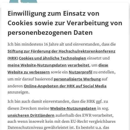
Einwilligung zum Einsatz von
Cookies sowie zur Verarbeitung von
personenbezogenen Daten
Ich bin mindestens 16 Jahre alt und einverstanden, dass die
Über uns
FAQ
Stiftung zur Förderung der Hochschulrektorenkonferenz
(HRK)
Cookies und ähnliche Technologien
einsetzt und
Medienarbeit
Kooperationen
meine Website-Nutzungsdaten
verarbeitet
diese
, um
Website zu verbessern
Nutzerprofil
sowie ein
zu erstellen,
Datenschutzerklärung
Impressum
personalisierte Werbung
um mir darauf basierend
auf
Online-Angeboten der HRK auf Social Media
anderen
anzuzeigen.
Sitemap
Cookie-Center
Ich bin auch damit einverstanden, dass die HRK ggf. zu
Website-Nutzungsdaten
diesen Zwecken meine
in sog.
Folgen Sie uns
unsicheren Drittländern
außerhalb des EWR verarbeitet,
auch wenn insoweit kein mit dem EU-Recht vergleichbares
Datenschutzniveau gewährleistet ist. Es besteht u.a. das