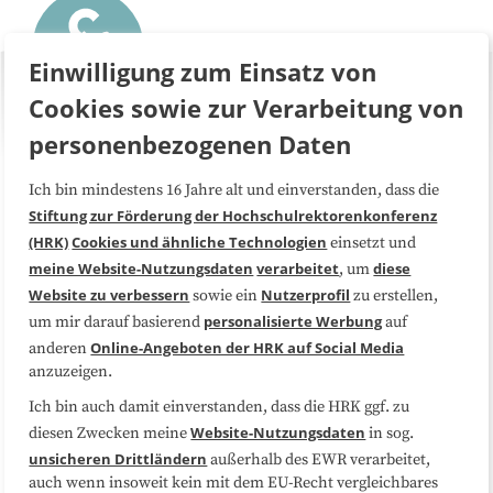
Einwilligung zum Einsatz von
Cookies sowie zur Verarbeitung von
personenbezogenen Daten
Ich bin mindestens 16 Jahre alt und einverstanden, dass die
Über uns
FAQ
Stiftung zur Förderung der Hochschulrektorenkonferenz
(HRK)
Cookies und ähnliche Technologien
einsetzt und
Medienarbeit
Kooperationen
meine Website-Nutzungsdaten
verarbeitet
diese
, um
Website zu verbessern
Nutzerprofil
sowie ein
zu erstellen,
Datenschutzerklärung
Impressum
personalisierte Werbung
um mir darauf basierend
auf
Online-Angeboten der HRK auf Social Media
anderen
anzuzeigen.
Sitemap
Cookie-Center
Ich bin auch damit einverstanden, dass die HRK ggf. zu
Website-Nutzungsdaten
diesen Zwecken meine
in sog.
Folgen Sie uns
unsicheren Drittländern
außerhalb des EWR verarbeitet,
auch wenn insoweit kein mit dem EU-Recht vergleichbares