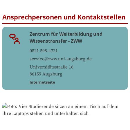
Ansprechpersonen und Kontaktstellen
Zentrum für Weiterbildung und
Wissenstransfer - ZWW
0821 598-4721
service@zww.uni-augsburg.de
Universitätsstraße 16
86159
Augsburg
Internetseite