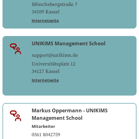
Mönchebergstraße 7
34109
Kassel
Internetseite
UNIKIMS Management School
support@unikims.de
Universitätsplatz 12
34127
Kassel
Internetseite
Markus Oppermann
-
UNIKIMS
Management School
Mitarbeiter
0561 8042759