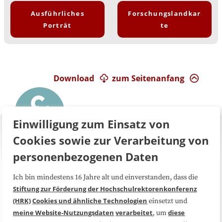
Ausführliches
Forschungslandkar
Porträt
te
Download
zum Seitenanfang
Einwilligung zum Einsatz von
Cookies sowie zur Verarbeitung von
personenbezogenen Daten
Ich bin mindestens 16 Jahre alt und einverstanden, dass die
Über uns
FAQ
Stiftung zur Förderung der Hochschulrektorenkonferenz
(HRK)
Cookies und ähnliche Technologien
einsetzt und
Medienarbeit
Kooperationen
meine Website-Nutzungsdaten
verarbeitet
diese
, um