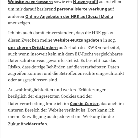
Website zu verbessern
Nutzerprofil
sowie ein
zu erstellen,
Datenschutzerklärung
Impressum
personalisierte Werbung
um mir darauf basierend
auf
Online-Angeboten der HRK auf Social Media
anderen
anzuzeigen.
Sitemap
Cookie-Center
Ich bin auch damit einverstanden, dass die HRK ggf. zu
Website-Nutzungsdaten
diesen Zwecken meine
in sog.
Folgen Sie uns
unsicheren Drittländern
außerhalb des EWR verarbeitet,
auch wenn insoweit kein mit dem EU-Recht vergleichbares
Datenschutzniveau gewährleistet ist. Es besteht u.a. das
Risiko, dass dortige Behörden auf die verarbeiteten Daten
zugreifen können und die Betroffenenrechte eingeschränkt
oder ausgeschlossen sind.
Auswahlmöglichkeiten und weitere Erläuterungen
bezüglich der eingesetzten Cookies und der
Cookie-Center
Datenverarbeitung finde ich im
, das auch im
unteren Bereich der Website verlinkt ist. Dort kann ich
meine Einwilligung auch jederzeit mit Wirkung für die
widerrufen
Zukunft
.