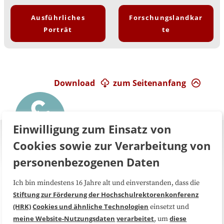
Ausführliches
Forschungslandkar
Porträt
te
Download
zum Seitenanfang
Einwilligung zum Einsatz von
Cookies sowie zur Verarbeitung von
personenbezogenen Daten
Ich bin mindestens 16 Jahre alt und einverstanden, dass die
Über uns
FAQ
Stiftung zur Förderung der Hochschulrektorenkonferenz
(HRK)
Cookies und ähnliche Technologien
einsetzt und
Medienarbeit
Kooperationen
meine Website-Nutzungsdaten
verarbeitet
diese
, um