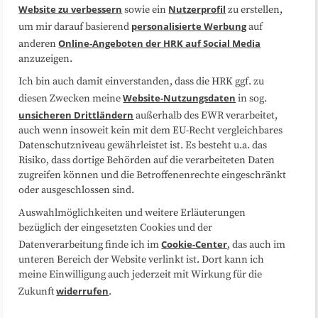
Website zu verbessern
Nutzerprofil
sowie ein
zu erstellen,
Datenschutzerklärung
Impressum
personalisierte Werbung
um mir darauf basierend
auf
Online-Angeboten der HRK auf Social Media
anderen
anzuzeigen.
Sitemap
Cookie-Center
Ich bin auch damit einverstanden, dass die HRK ggf. zu
Website-Nutzungsdaten
diesen Zwecken meine
in sog.
Folgen Sie uns
unsicheren Drittländern
außerhalb des EWR verarbeitet,
auch wenn insoweit kein mit dem EU-Recht vergleichbares
Datenschutzniveau gewährleistet ist. Es besteht u.a. das
Risiko, dass dortige Behörden auf die verarbeiteten Daten
zugreifen können und die Betroffenenrechte eingeschränkt
oder ausgeschlossen sind.
Auswahlmöglichkeiten und weitere Erläuterungen
bezüglich der eingesetzten Cookies und der
Cookie-Center
Datenverarbeitung finde ich im
, das auch im
unteren Bereich der Website verlinkt ist. Dort kann ich
meine Einwilligung auch jederzeit mit Wirkung für die
widerrufen
Zukunft
.