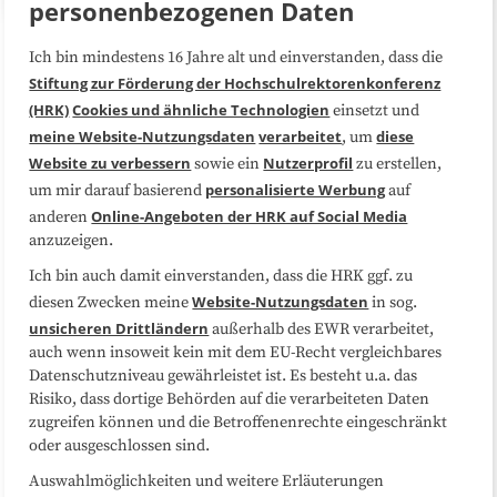
personenbezogenen Daten
Ich bin mindestens 16 Jahre alt und einverstanden, dass die
Über uns
FAQ
Stiftung zur Förderung der Hochschulrektorenkonferenz
(HRK)
Cookies und ähnliche Technologien
einsetzt und
Medienarbeit
Kooperationen
meine Website-Nutzungsdaten
verarbeitet
diese
, um
Website zu verbessern
Nutzerprofil
sowie ein
zu erstellen,
Datenschutzerklärung
Impressum
personalisierte Werbung
um mir darauf basierend
auf
Online-Angeboten der HRK auf Social Media
anderen
anzuzeigen.
Sitemap
Cookie-Center
Ich bin auch damit einverstanden, dass die HRK ggf. zu
Website-Nutzungsdaten
diesen Zwecken meine
in sog.
Folgen Sie uns
unsicheren Drittländern
außerhalb des EWR verarbeitet,
auch wenn insoweit kein mit dem EU-Recht vergleichbares
Datenschutzniveau gewährleistet ist. Es besteht u.a. das
Risiko, dass dortige Behörden auf die verarbeiteten Daten
zugreifen können und die Betroffenenrechte eingeschränkt
oder ausgeschlossen sind.
Auswahlmöglichkeiten und weitere Erläuterungen