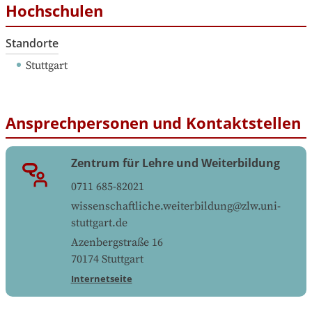
Hochschulen
Standorte
Stuttgart
Ansprechpersonen und Kontaktstellen
Zentrum für Lehre und Weiterbildung
0711 685-82021
wissenschaftliche.weiterbildung@zlw.uni-
stuttgart.de
Azenbergstraße 16
70174
Stuttgart
Internetseite