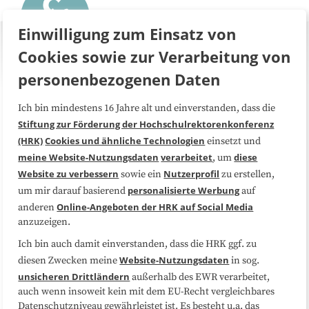
Einwilligung zum Einsatz von
Cookies sowie zur Verarbeitung von
personenbezogenen Daten
Ich bin mindestens 16 Jahre alt und einverstanden, dass die
Über uns
FAQ
Stiftung zur Förderung der Hochschulrektorenkonferenz
(HRK)
Cookies und ähnliche Technologien
einsetzt und
Medienarbeit
Kooperationen
meine Website-Nutzungsdaten
verarbeitet
diese
, um
Website zu verbessern
Nutzerprofil
sowie ein
zu erstellen,
Datenschutzerklärung
Impressum
personalisierte Werbung
um mir darauf basierend
auf
Online-Angeboten der HRK auf Social Media
anderen
anzuzeigen.
Sitemap
Cookie-Center
Ich bin auch damit einverstanden, dass die HRK ggf. zu
Website-Nutzungsdaten
diesen Zwecken meine
in sog.
Folgen Sie uns
unsicheren Drittländern
außerhalb des EWR verarbeitet,
auch wenn insoweit kein mit dem EU-Recht vergleichbares
Datenschutzniveau gewährleistet ist. Es besteht u.a. das