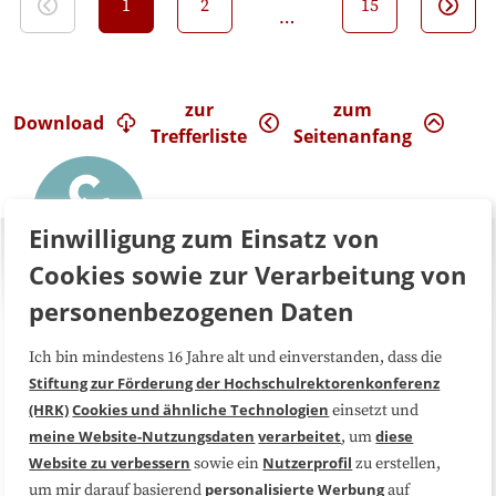
1
2
15
…
zur
zum
Download
Trefferliste
Seitenanfang
Einwilligung zum Einsatz von
Cookies sowie zur Verarbeitung von
personenbezogenen Daten
Ich bin mindestens 16 Jahre alt und einverstanden, dass die
Über uns
FAQ
Stiftung zur Förderung der Hochschulrektorenkonferenz
(HRK)
Cookies und ähnliche Technologien
einsetzt und
Medienarbeit
Kooperationen
meine Website-Nutzungsdaten
verarbeitet
diese
, um
Website zu verbessern
Nutzerprofil
sowie ein
zu erstellen,
Datenschutzerklärung
Impressum
personalisierte Werbung
um mir darauf basierend
auf