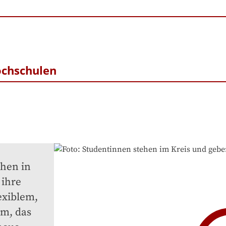
ochschulen
hen in 
ihre 
exiblem, 
m, das 