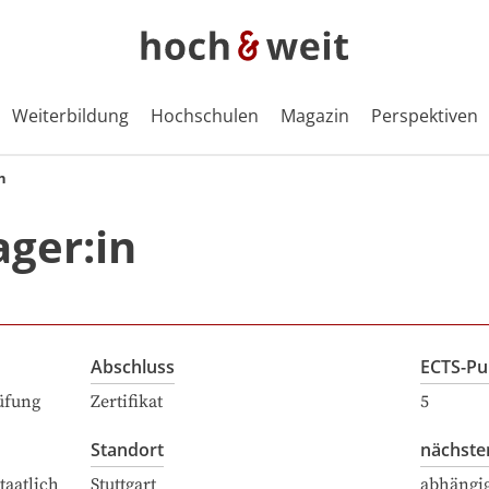
Weiterbildung
Hochschulen
Magazin
Perspektiven
n
ger:in
Abschluss
ECTS-Pu
üfung
Zertifikat
5
Standort
nächste
taatlich
Stuttgart
abhängi