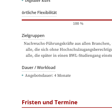
Digitaler Kurs
örtliche Flexibilität
100
%
Zielgruppen
  Nachwuchs-Führungskräfte aus allen Branchen, die Grundlagenwissen auf Bachelor-Niveau im Bereich Betriebswirtschaft erwerben möchten

    alle, die sich ohne Hochschulzugangsberechtigung betriebswirtschaftliche Kenntnisse auf Hochschulniveau aneignen möchten

    alle, die später in einen BWL-Studiengang ein
Dauer / Workload
Angebotsdauer
: 
4
Monate
Fristen und Termine