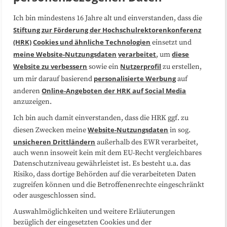
Ich bin mindestens 16 Jahre alt und einverstanden, dass die
Über uns
FAQ
Stiftung zur Förderung der Hochschulrektorenkonferenz
(HRK)
Cookies und ähnliche Technologien
einsetzt und
Medienarbeit
Kooperationen
meine Website-Nutzungsdaten
verarbeitet
diese
, um
Website zu verbessern
Nutzerprofil
sowie ein
zu erstellen,
Datenschutzerklärung
Impressum
personalisierte Werbung
um mir darauf basierend
auf
Online-Angeboten der HRK auf Social Media
anderen
anzuzeigen.
Sitemap
Cookie-Center
Ich bin auch damit einverstanden, dass die HRK ggf. zu
Website-Nutzungsdaten
diesen Zwecken meine
in sog.
Folgen Sie uns
unsicheren Drittländern
außerhalb des EWR verarbeitet,
auch wenn insoweit kein mit dem EU-Recht vergleichbares
Datenschutzniveau gewährleistet ist. Es besteht u.a. das
Risiko, dass dortige Behörden auf die verarbeiteten Daten
zugreifen können und die Betroffenenrechte eingeschränkt
oder ausgeschlossen sind.
Auswahlmöglichkeiten und weitere Erläuterungen
bezüglich der eingesetzten Cookies und der