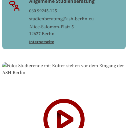
Allgemeine Studienberatung
030 99245-125
studienberatung@ash-berlin.eu
Alice-Salomon-Platz 5
12627
Berlin
Internetseite