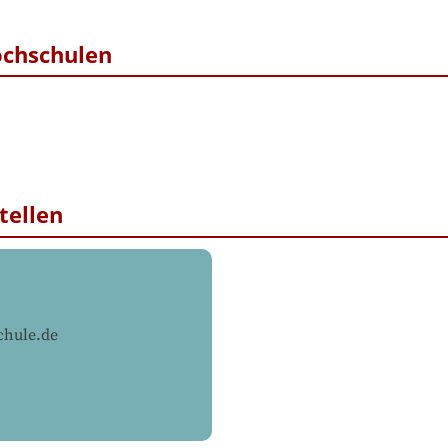
ochschulen
tellen
chule.de