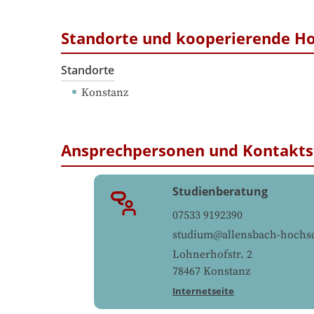
Standorte und kooperierende H
Standorte
Konstanz
Ansprechpersonen und Kontakts
Studienberatung
07533 9192390
studium@allensbach-hochs
Lohnerhofstr. 2
78467
Konstanz
Internetseite