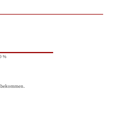
0
%
se bekommen.