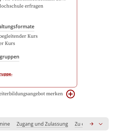
Hochschule erfragen
altungsformate
begleitender Kurs
er Kurs
sgruppen
iterbildungsangebot merken
rmine
Zugang und Zulassung
Zu erwerbende Kompeten