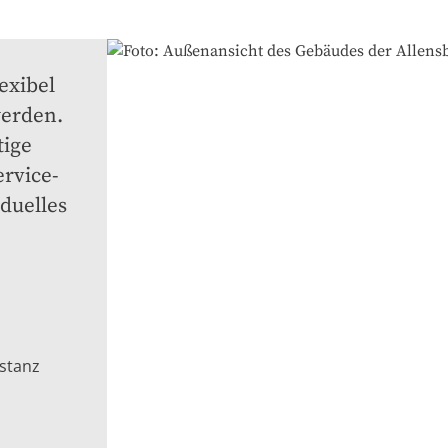
xibel 
erden. 
ige 
rvice-
uelles 
stanz