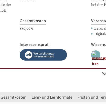
ule der
bei der 
GmbH
Gesamtkosten
Veranst
990,00 €
Berufs
Digital
Interessensprofil
Wissen
We
Gesamtkosten
Lehr- und Lernformate
Fristen und Te