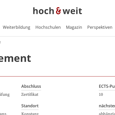
Weiterbildung
Hochschulen
Magazin
Perspektiven
t
gement
Abschluss
ECTS-Pu
üfung
Zertifikat
10
Standort
nächste
anz,
Konstanz
abhängi