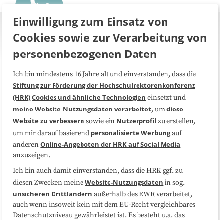
Einwilligung zum Einsatz von
Cookies sowie zur Verarbeitung von
personenbezogenen Daten
Ich bin mindestens 16 Jahre alt und einverstanden, dass die
Über uns
FAQ
Stiftung zur Förderung der Hochschulrektorenkonferenz
(HRK)
Cookies und ähnliche Technologien
einsetzt und
Medienarbeit
Kooperationen
meine Website-Nutzungsdaten
verarbeitet
diese
, um
Website zu verbessern
Nutzerprofil
sowie ein
zu erstellen,
Datenschutzerklärung
Impressum
personalisierte Werbung
um mir darauf basierend
auf
Online-Angeboten der HRK auf Social Media
anderen
anzuzeigen.
Sitemap
Cookie-Center
Ich bin auch damit einverstanden, dass die HRK ggf. zu
Website-Nutzungsdaten
diesen Zwecken meine
in sog.
Folgen Sie uns
unsicheren Drittländern
außerhalb des EWR verarbeitet,
auch wenn insoweit kein mit dem EU-Recht vergleichbares
Datenschutzniveau gewährleistet ist. Es besteht u.a. das