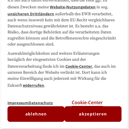
Ich bin auch damit einverstanden, dass die HRK ggf. zu
Website-Nutzungsdaten
diesen Zwecken meine
in sog.
Folgen Sie uns
unsicheren Drittländern
außerhalb des EWR verarbeitet,
auch wenn insoweit kein mit dem EU-Recht vergleichbares
Datenschutzniveau gewährleistet ist. Es besteht u.a. das
Risiko, dass dortige Behörden auf die verarbeiteten Daten
zugreifen können und die Betroffenenrechte eingeschränkt
oder ausgeschlossen sind.
Auswahlmöglichkeiten und weitere Erläuterungen
bezüglich der eingesetzten Cookies und der
Cookie-Center
Datenverarbeitung finde ich im
, das auch im
unteren Bereich der Website verlinkt ist. Dort kann ich
meine Einwilligung auch jederzeit mit Wirkung für die
widerrufen
Zukunft
.
Cookie-Center
Impressum
Datenschutz
ablehnen
akzeptieren