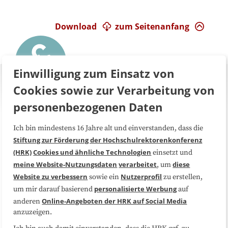
Download
zum Seitenanfang
Einwilligung zum Einsatz von
Cookies sowie zur Verarbeitung von
personenbezogenen Daten
Ich bin mindestens 16 Jahre alt und einverstanden, dass die
Über uns
FAQ
Stiftung zur Förderung der Hochschulrektorenkonferenz
(HRK)
Cookies und ähnliche Technologien
einsetzt und
Medienarbeit
Kooperationen
meine Website-Nutzungsdaten
verarbeitet
diese
, um
Website zu verbessern
Nutzerprofil
sowie ein
zu erstellen,
Datenschutzerklärung
Impressum
personalisierte Werbung
um mir darauf basierend
auf
Online-Angeboten der HRK auf Social Media
anderen
anzuzeigen.
Sitemap
Cookie-Center