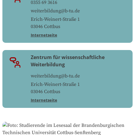
0355 69 3616
weiterbildung@b-tu.de
Erich-Weinert-Straße 1
03046
Cottbus
Internetseite
Zentrum für wissenschaftliche
Weiterbildung
weiterbildung@b-tu.de
Erich-Weinert-Straße 1
03046
Cottbus
Internetseite