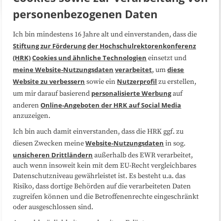
personenbezogenen Daten
Ich bin mindestens 16 Jahre alt und einverstanden, dass die
Über uns
FAQ
Stiftung zur Förderung der Hochschulrektorenkonferenz
(HRK)
Cookies und ähnliche Technologien
einsetzt und
Medienarbeit
Kooperationen
meine Website-Nutzungsdaten
verarbeitet
diese
, um
Website zu verbessern
Nutzerprofil
sowie ein
zu erstellen,
Datenschutzerklärung
Impressum
personalisierte Werbung
um mir darauf basierend
auf
Online-Angeboten der HRK auf Social Media
anderen
anzuzeigen.
Sitemap
Cookie-Center
Ich bin auch damit einverstanden, dass die HRK ggf. zu
Website-Nutzungsdaten
diesen Zwecken meine
in sog.
Folgen Sie uns
unsicheren Drittländern
außerhalb des EWR verarbeitet,
auch wenn insoweit kein mit dem EU-Recht vergleichbares
Datenschutzniveau gewährleistet ist. Es besteht u.a. das
Risiko, dass dortige Behörden auf die verarbeiteten Daten
zugreifen können und die Betroffenenrechte eingeschränkt
oder ausgeschlossen sind.