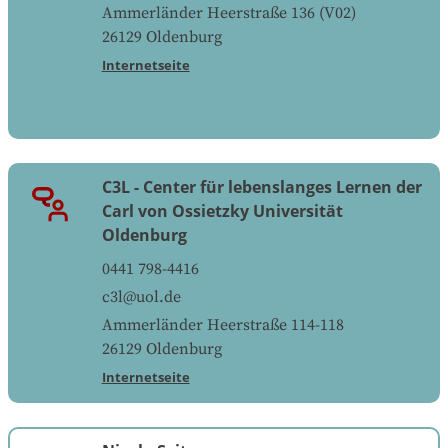
Ammerländer Heerstraße 136 (V02)
26129
Oldenburg
Internetseite
C3L - Center für lebenslanges Lernen der
Carl von Ossietzky Universität
Oldenburg
0441 798-4416
c3l@uol.de
Ammerländer Heerstraße 114-118
26129
Oldenburg
Internetseite