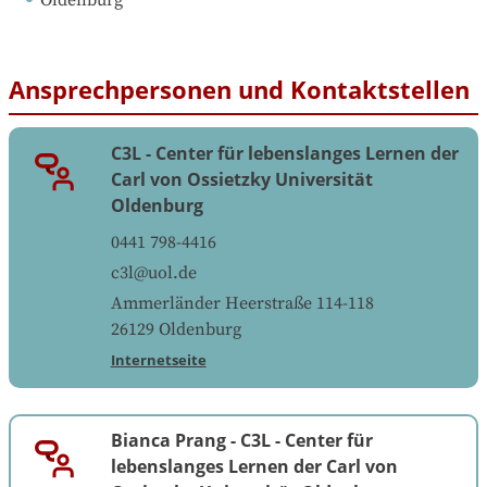
Oldenburg
Ansprechpersonen und Kontaktstellen
C3L - Center für lebenslanges Lernen der
Carl von Ossietzky Universität
Oldenburg
0441 798-4416
c3l@uol.de
Ammerländer Heerstraße 114-118
26129
Oldenburg
Internetseite
Bianca Prang
-
C3L - Center für
lebenslanges Lernen der Carl von