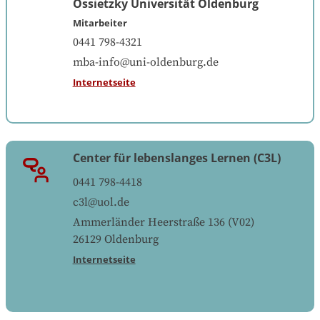
Ossietzky Universität Oldenburg
Mitarbeiter
0441 798-4321
mba-info@uni-oldenburg.de
Internetseite
Center für lebenslanges Lernen (C3L)
0441 798-4418
c3l@uol.de
Ammerländer Heerstraße 136 (V02)
26129
Oldenburg
Internetseite