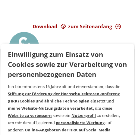
Download
zum Seitenanfang
Einwilligung zum Einsatz von
Cookies sowie zur Verarbeitung von
personenbezogenen Daten
Ich bin mindestens 16 Jahre alt und einverstanden, dass die
Über uns
FAQ
Stiftung zur Förderung der Hochschulrektorenkonferenz
(HRK)
Cookies und ähnliche Technologien
einsetzt und
Medienarbeit
Kooperationen
meine Website-Nutzungsdaten
verarbeitet
diese
, um
Website zu verbessern
Nutzerprofil
sowie ein
zu erstellen,
Datenschutzerklärung
Impressum
personalisierte Werbung
um mir darauf basierend
auf
Online-Angeboten der HRK auf Social Media
anderen