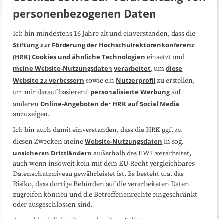
personenbezogenen Daten
Ich bin mindestens 16 Jahre alt und einverstanden, dass die
Über uns
FAQ
Stiftung zur Förderung der Hochschulrektorenkonferenz
(HRK)
Cookies und ähnliche Technologien
einsetzt und
Medienarbeit
Kooperationen
meine Website-Nutzungsdaten
verarbeitet
diese
, um
Website zu verbessern
Nutzerprofil
sowie ein
zu erstellen,
Datenschutzerklärung
Impressum
personalisierte Werbung
um mir darauf basierend
auf
Online-Angeboten der HRK auf Social Media
anderen
anzuzeigen.
Sitemap
Cookie-Center
Ich bin auch damit einverstanden, dass die HRK ggf. zu
Website-Nutzungsdaten
diesen Zwecken meine
in sog.
Folgen Sie uns
unsicheren Drittländern
außerhalb des EWR verarbeitet,
auch wenn insoweit kein mit dem EU-Recht vergleichbares
Datenschutzniveau gewährleistet ist. Es besteht u.a. das
Risiko, dass dortige Behörden auf die verarbeiteten Daten
zugreifen können und die Betroffenenrechte eingeschränkt
oder ausgeschlossen sind.