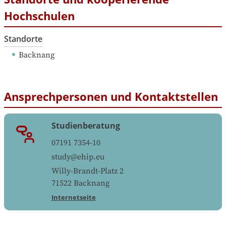
Hochschulen
Standorte
Backnang
Ansprechpersonen und Kontaktstellen
Studienberatung
07191 7354-10
study@ehip.eu
Willy-Brandt-Platz 2
71522
Backnang
Internetseite