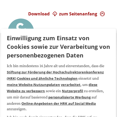
Download
zum Seitenanfang
Einwilligung zum Einsatz von
Cookies sowie zur Verarbeitung von
personenbezogenen Daten
Ich bin mindestens 16 Jahre alt und einverstanden, dass die
Über uns
FAQ
Stiftung zur Förderung der Hochschulrektorenkonferenz
(HRK)
Cookies und ähnliche Technologien
einsetzt und
Medienarbeit
Kooperationen
meine Website-Nutzungsdaten
verarbeitet
diese
, um
Website zu verbessern
Nutzerprofil
sowie ein
zu erstellen,
Datenschutzerklärung
Impressum
personalisierte Werbung
um mir darauf basierend
auf
Online-Angeboten der HRK auf Social Media
anderen
anzuzeigen.
Sitemap
Cookie-Center