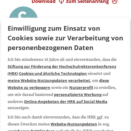
Download
zum Seitenanfang
Einwilligung zum Einsatz von
Cookies sowie zur Verarbeitung von
personenbezogenen Daten
Ich bin mindestens 16 Jahre alt und einverstanden, dass die
Über uns
FAQ
Stiftung zur Förderung der Hochschulrektorenkonferenz
(HRK)
Cookies und ähnliche Technologien
einsetzt und
Medienarbeit
Kooperationen
meine Website-Nutzungsdaten
verarbeitet
diese
, um
Website zu verbessern
Nutzerprofil
sowie ein
zu erstellen,
Datenschutzerklärung
Impressum
personalisierte Werbung
um mir darauf basierend
auf
Online-Angeboten der HRK auf Social Media
anderen
anzuzeigen.
Sitemap
Cookie-Center
Ich bin auch damit einverstanden, dass die HRK ggf. zu
Website-Nutzungsdaten
diesen Zwecken meine
in sog.
Folgen Sie uns
unsicheren Drittländern