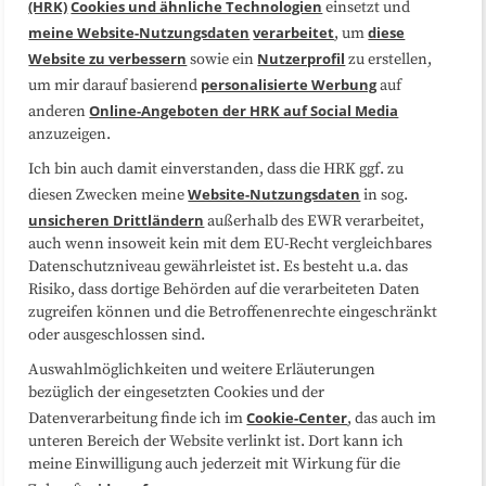
(HRK)
Cookies und ähnliche Technologien
einsetzt und
Medienarbeit
Kooperationen
meine Website-Nutzungsdaten
verarbeitet
diese
, um
Website zu verbessern
Nutzerprofil
sowie ein
zu erstellen,
Datenschutzerklärung
Impressum
personalisierte Werbung
um mir darauf basierend
auf
Online-Angeboten der HRK auf Social Media
anderen
anzuzeigen.
Sitemap
Cookie-Center
Ich bin auch damit einverstanden, dass die HRK ggf. zu
Website-Nutzungsdaten
diesen Zwecken meine
in sog.
Folgen Sie uns
unsicheren Drittländern
außerhalb des EWR verarbeitet,
auch wenn insoweit kein mit dem EU-Recht vergleichbares
Datenschutzniveau gewährleistet ist. Es besteht u.a. das
Risiko, dass dortige Behörden auf die verarbeiteten Daten
zugreifen können und die Betroffenenrechte eingeschränkt
oder ausgeschlossen sind.
Auswahlmöglichkeiten und weitere Erläuterungen
bezüglich der eingesetzten Cookies und der
Cookie-Center
Datenverarbeitung finde ich im
, das auch im
unteren Bereich der Website verlinkt ist. Dort kann ich
meine Einwilligung auch jederzeit mit Wirkung für die