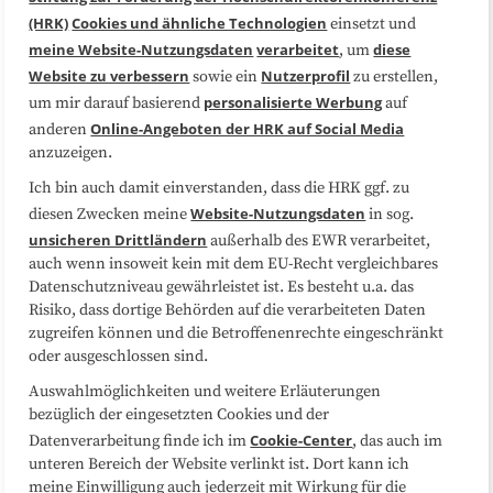
(HRK)
Cookies und ähnliche Technologien
einsetzt und
Medienarbeit
Kooperationen
meine Website-Nutzungsdaten
verarbeitet
diese
, um
Website zu verbessern
Nutzerprofil
sowie ein
zu erstellen,
Datenschutzerklärung
Impressum
personalisierte Werbung
um mir darauf basierend
auf
Online-Angeboten der HRK auf Social Media
anderen
anzuzeigen.
Sitemap
Cookie-Center
Ich bin auch damit einverstanden, dass die HRK ggf. zu
Website-Nutzungsdaten
diesen Zwecken meine
in sog.
Folgen Sie uns
unsicheren Drittländern
außerhalb des EWR verarbeitet,
auch wenn insoweit kein mit dem EU-Recht vergleichbares
Datenschutzniveau gewährleistet ist. Es besteht u.a. das
Risiko, dass dortige Behörden auf die verarbeiteten Daten
zugreifen können und die Betroffenenrechte eingeschränkt
oder ausgeschlossen sind.
Auswahlmöglichkeiten und weitere Erläuterungen
bezüglich der eingesetzten Cookies und der
Cookie-Center
Datenverarbeitung finde ich im
, das auch im
unteren Bereich der Website verlinkt ist. Dort kann ich
meine Einwilligung auch jederzeit mit Wirkung für die