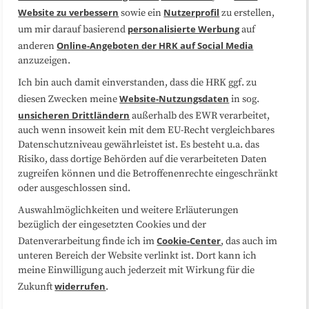
Website zu verbessern
Nutzerprofil
sowie ein
zu erstellen,
Datenschutzerklärung
Impressum
personalisierte Werbung
um mir darauf basierend
auf
Online-Angeboten der HRK auf Social Media
anderen
anzuzeigen.
Sitemap
Cookie-Center
Ich bin auch damit einverstanden, dass die HRK ggf. zu
Website-Nutzungsdaten
diesen Zwecken meine
in sog.
Folgen Sie uns
unsicheren Drittländern
außerhalb des EWR verarbeitet,
auch wenn insoweit kein mit dem EU-Recht vergleichbares
Datenschutzniveau gewährleistet ist. Es besteht u.a. das
Risiko, dass dortige Behörden auf die verarbeiteten Daten
zugreifen können und die Betroffenenrechte eingeschränkt
oder ausgeschlossen sind.
Auswahlmöglichkeiten und weitere Erläuterungen
bezüglich der eingesetzten Cookies und der
Cookie-Center
Datenverarbeitung finde ich im
, das auch im
unteren Bereich der Website verlinkt ist. Dort kann ich
meine Einwilligung auch jederzeit mit Wirkung für die
widerrufen
Zukunft
.