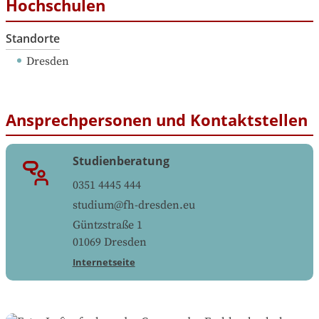
Hochschulen
Standorte
Dresden
Ansprechpersonen und Kontaktstellen
Studienberatung
0351 4445 444
studium@fh-dresden.eu
Güntzstraße 1
01069
Dresden
Internetseite