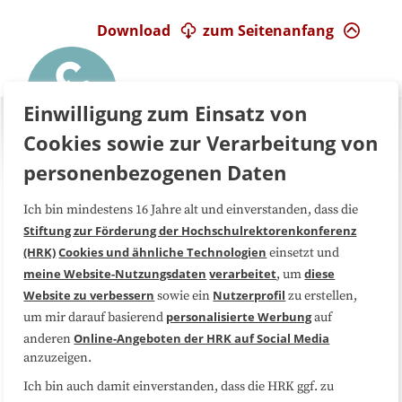
Download
zum Seitenanfang
Einwilligung zum Einsatz von
Cookies sowie zur Verarbeitung von
personenbezogenen Daten
Ich bin mindestens 16 Jahre alt und einverstanden, dass die
Über uns
FAQ
Stiftung zur Förderung der Hochschulrektorenkonferenz
(HRK)
Cookies und ähnliche Technologien
einsetzt und
Medienarbeit
Kooperationen
meine Website-Nutzungsdaten
verarbeitet
diese
, um
Website zu verbessern
Nutzerprofil
sowie ein
zu erstellen,
Datenschutzerklärung
Impressum
personalisierte Werbung
um mir darauf basierend
auf
Online-Angeboten der HRK auf Social Media
anderen
anzuzeigen.
Sitemap
Cookie-Center
Ich bin auch damit einverstanden, dass die HRK ggf. zu