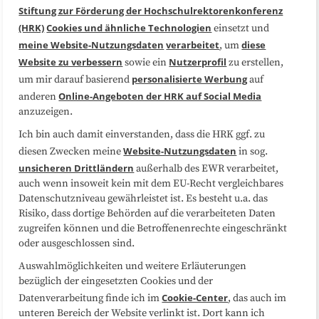
Stiftung zur Förderung der Hochschulrektorenkonferenz
(HRK)
Cookies und ähnliche Technologien
einsetzt und
Medienarbeit
Kooperationen
meine Website-Nutzungsdaten
verarbeitet
diese
, um
Website zu verbessern
Nutzerprofil
sowie ein
zu erstellen,
Datenschutzerklärung
Impressum
personalisierte Werbung
um mir darauf basierend
auf
Online-Angeboten der HRK auf Social Media
anderen
anzuzeigen.
Sitemap
Cookie-Center
Ich bin auch damit einverstanden, dass die HRK ggf. zu
Website-Nutzungsdaten
diesen Zwecken meine
in sog.
Folgen Sie uns
unsicheren Drittländern
außerhalb des EWR verarbeitet,
auch wenn insoweit kein mit dem EU-Recht vergleichbares
Datenschutzniveau gewährleistet ist. Es besteht u.a. das
Risiko, dass dortige Behörden auf die verarbeiteten Daten
zugreifen können und die Betroffenenrechte eingeschränkt
oder ausgeschlossen sind.
Auswahlmöglichkeiten und weitere Erläuterungen
bezüglich der eingesetzten Cookies und der
Cookie-Center
Datenverarbeitung finde ich im
, das auch im
unteren Bereich der Website verlinkt ist. Dort kann ich