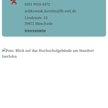
0291 9910-4572
sobkowiak.kerstin@fh-swf.de
Lindenstr. 53
59872
Meschede
Internetseite