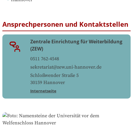
Ansprechpersonen und Kontaktstellen
Zentrale Einrichtung für Weiterbildung
(ZEW)
0511 762-4548
sekretariat@zew.uni-hannover.de
Schloßwender Straße 5
30159
Hannover
Internetseite