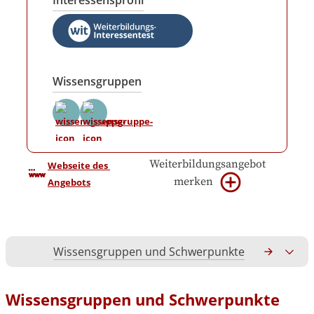
Interessensprofil
Wissensgruppen
Weiterbildungsangebot
Webseite des 
merken
Angebots
Wissensgruppen und Schwerpunkte
Gesamtko
Wissensgruppen und Schwerpunkte