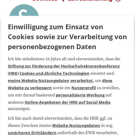
Einwilligung zum Einsatz von
Cookies sowie zur Verarbeitung von
personenbezogenen Daten
Ich bin mindestens 16 Jahre alt und einverstanden, dass die
Über uns
FAQ
Stiftung zur Förderung der Hochschulrektorenkonferenz
(HRK)
Cookies und ähnliche Technologien
einsetzt und
Medienarbeit
Kooperationen
meine Website-Nutzungsdaten
verarbeitet
diese
, um
Website zu verbessern
Nutzerprofil
sowie ein
zu erstellen,
Datenschutzerklärung
Impressum
personalisierte Werbung
um mir darauf basierend
auf
Online-Angeboten der HRK auf Social Media
anderen
anzuzeigen.
Sitemap
Cookie-Center
Ich bin auch damit einverstanden, dass die HRK ggf. zu
Website-Nutzungsdaten
diesen Zwecken meine
in sog.
Folgen Sie uns
unsicheren Drittländern
außerhalb des EWR verarbeitet,