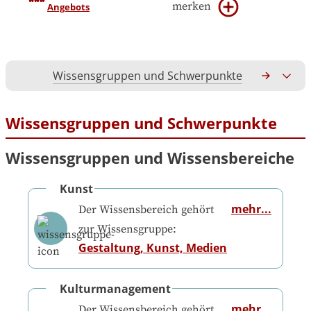
merken
Angebots
Wissensgruppen und Schwerpunkte
Gesamtko
Wissensgruppen und Schwerpunkte
Wissensgruppen und Wissensbereiche
Kunst
mehr...
Der Wissensbereich gehört
zur Wissensgruppe:
Gestaltung, Kunst, Medien
Kulturmanagement
mehr...
Der Wissensbereich gehört