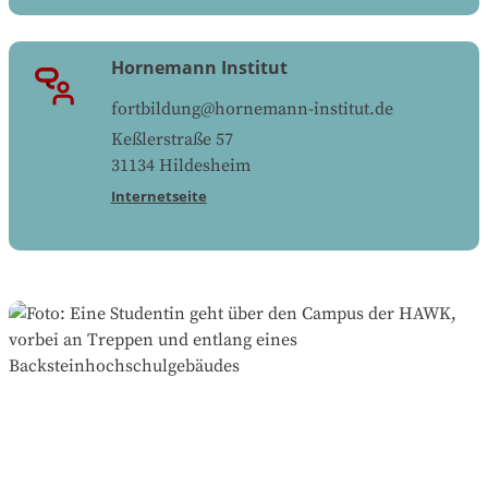
Hornemann Institut
fortbildung@hornemann-institut.de
Keßlerstraße 57
31134
Hildesheim
Internetseite