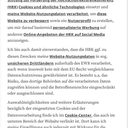
Stiftung zur Förderung der Hochschulrektorenkonferenz
(HRK)
Cookies und ähnliche Technologien
einsetzt und
Medienarbeit
Kooperationen
meine Website-Nutzungsdaten
verarbeitet
diese
, um
Website zu verbessern
Nutzerprofil
sowie ein
zu erstellen,
Datenschutzerklärung
Impressum
personalisierte Werbung
um mir darauf basierend
auf
Online-Angeboten der HRK auf Social Media
anderen
anzuzeigen.
Sitemap
Cookie-Center
Ich bin auch damit einverstanden, dass die HRK ggf. zu
Website-Nutzungsdaten
diesen Zwecken meine
in sog.
Folgen Sie uns
unsicheren Drittländern
außerhalb des EWR verarbeitet,
auch wenn insoweit kein mit dem EU-Recht vergleichbares
Datenschutzniveau gewährleistet ist. Es besteht u.a. das
Risiko, dass dortige Behörden auf die verarbeiteten Daten
zugreifen können und die Betroffenenrechte eingeschränkt
oder ausgeschlossen sind.
Auswahlmöglichkeiten und weitere Erläuterungen
bezüglich der eingesetzten Cookies und der
Cookie-Center
Datenverarbeitung finde ich im
, das auch im
unteren Bereich der Website verlinkt ist. Dort kann ich
meine Einwilligung auch jederzeit mit Wirkung für die